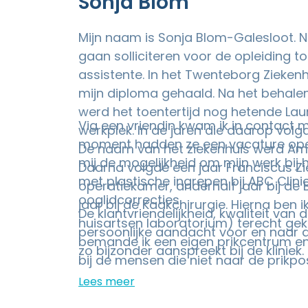
Sonja Blom
Mijn naam is Sonja Blom-Galesloot. N
gaan solliciteren voor de opleiding 
assistente. In het Twenteborg Ziekenh
mijn diploma gehaald. Na het behale
werd het toentertijd nog hetende Lau
Via een vriendin kwam ik in contact m
werkplek. In de jaren die daarop volg
moment hadden ze een vacature open
De naam van het ziekenhuis werd Amp
mij de mogelijkheid om mijn werk bij
Daarna volgde een jaar Franciscus Z
met plastische ingrepen bij ABC Clinic
operatiekamer, anderhalf jaar bij de 
ooglidcorrecties.
jaar bij de Kaakchirurgie. Hierna ben ik
De klantvriendelijkheid, kwaliteit van 
huisartsen laboratorium) terecht gek
persoonlijke aandacht voor en naar d
bemande ik een eigen prikcentrum en
zo bijzonder aanspreekt bij de kliniek.
bij de mensen die niet naar de prikp