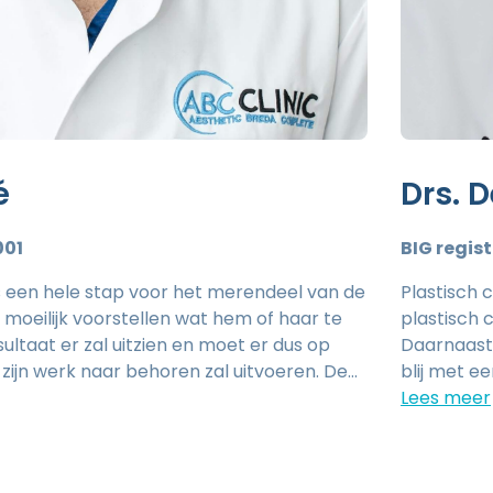
é
Drs. 
001
BIG regist
is een hele stap voor het merendeel van de
Plastisch c
h moeilijk voorstellen wat hem of haar te
plastisch 
ultaat er zal uitzien en moet er dus op
Daarnaast i
zijn werk naar behoren zal uitvoeren. De
blij met ee
ijn/haar lot in de handen van de chirurg.
binnen de 
rtrouwen tussen arts en cliënt van
schaamlipc
eze relatie . Een goede communicatie
en wenkbra
plastisch chirurg stel ik alles in het werk