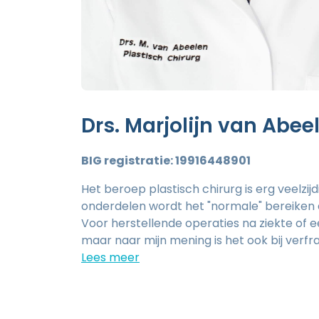
Drs. Marjolijn van Abee
BIG registratie: 19916448901
Het beroep plastisch chirurg is erg veelzij
onderdelen wordt het "normale" bereiken a
Voor herstellende operaties na ziekte of ee
maar naar mijn mening is het ook bij verfr
dit zo natuurlijk mogelijk te laten zijn. U ku
schaamlipcorrectie, correctie van uw bov
kleine oneffenheden in het gelaat. Als ec
vrouwelijke plastisch chirurg zie ik mezelf