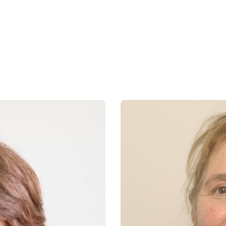
Kom gerust eens langs
om de cliënt goed in te lic
niet te beschamen.