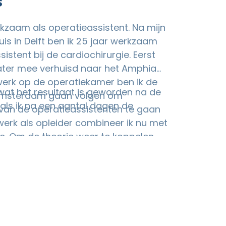
s
erkzaam als operatieassistent. Na mijn
uis in Delft ben ik 25 jaar werkzaam
hirurgie. Eerst
ater mee verhuisd naar het Amphia
 werk op de operatiekamer ben ik de
 wat het resultaat is geworden na de
 Amsterdam gaan volgen om
 als ik na een aantal dagen de
an de operatieassistenten te gaan
 werk als opleider combineer ik nu met
instrumenteren en assisteren tijdens
erleen je als operatieassistent ook
de cliГ«nt, van binnenkomst tot
ekamer en ook dat geeft veel