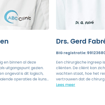
len
Drs. Gerd Fabr
BIG registratie: 9912368
dig en binnen al deze
Een chirurgische ingreep 
ls uitgangspunt gezien.
cliënten. De cliënt kan zic
n ongeval is dit logisch,
wachten staat, hoe het res
aaiende operaties de kunst
vertrouwen dat de chirurg 
nt bij mij terecht voor de
cliënt legt dus letterlijk z
enoogleden, oorlellen en
Vandaar dat wederzijds ve
hte Brabantse en
primordiaal belang is in d
 als goede aanvulling op het
vormt hiervan de basis. Als 