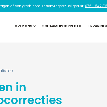
ragen of een gratis consult aanvragen?
Bel gerust:
076 - 542 31
OVER ONS
SCHAAMLIPCORRECTIE
ERVARING
alisten
en in
correcties