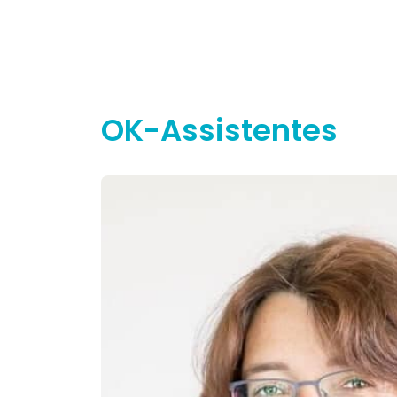
ambitieuze team van ABC Clinic in Breda. 
voor een informatief gesprek!
OK-Assistentes