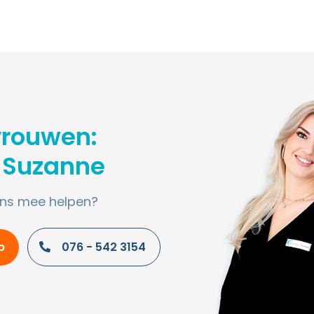
vrouwen:
 Suzanne
ens mee helpen?
p
076 - 542 3154