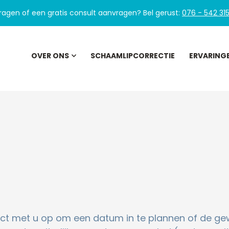
ragen of een gratis consult aanvragen?
Bel gerust:
076 - 542 31
OVER ONS
SCHAAMLIPCORRECTIE
ERVARING
ct met u op om een datum in te plannen of de ge