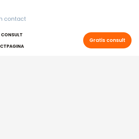
n contact
S CONSULT
Gratis consult
CTPAGINA
42 3154
BC-CLINIC.NL
Totaal: 8.9
eviews