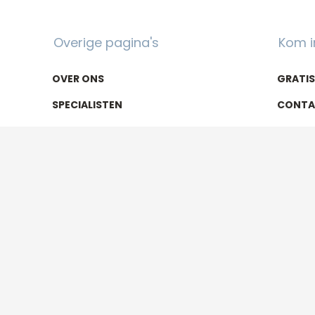
Overige pagina's
Kom i
OVER ONS
GRATI
SPECIALISTEN
CONTA
KWALITEIT
076 - 5
VERGOEDING
INFO@A
800+ r