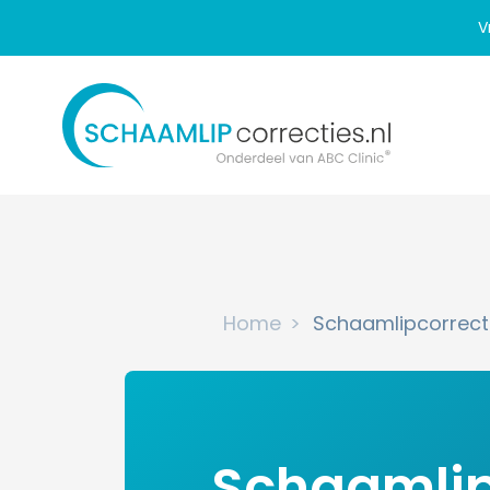
V
Home
Schaamlipcorrect
Schaamlip