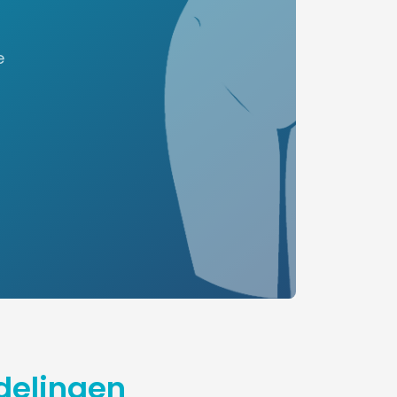
e
delingen