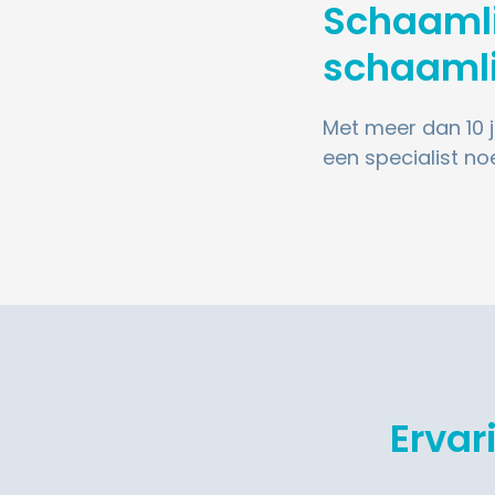
Schaamlip
schaamli
Met meer dan 10 
een specialist n
Ervar